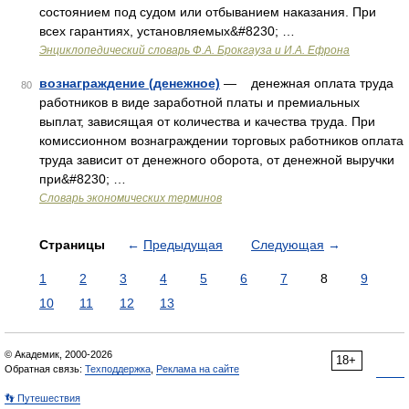
состоянием под судом или отбыванием наказания. При
всех гарантиях, установляемых&#8230; …
Энциклопедический словарь Ф.А. Брокгауза и И.А. Ефрона
вознаграждение (денежное)
— денежная оплата труда
80
работников в виде заработной платы и премиальных
выплат, зависящая от количества и качества труда. При
комиссионном вознаграждении торговых работников оплата
труда зависит от денежного оборота, от денежной выручки
при&#8230; …
Словарь экономических терминов
Страницы
←
Предыдущая
Следующая
→
1
2
3
4
5
6
7
8
9
10
11
12
13
© Академик, 2000-2026
18+
Обратная связь:
Техподдержка
,
Реклама на сайте
👣 Путешествия