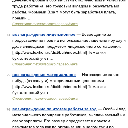
денежной форме в соответствии с количеством и качеством
труда работника, его трудовым вкладом и результата ми
работы. Формами В.за т. могут быть заработная плата,
премии …
Справочник технического переводчика
вознаграждение лицензионное
— Возмещение за
74
предоставление прав на использование лицензии ноу хау и
др., являющихся предметом лицензионного соглашения.
[http://www.lexikon.ru/dict/buh/index.html] Тематики
бухгалтерский учет …
Справочник технического переводчика
вознаграждение материальное
— Награждение за что
75
нибудь (за заслуги) материальными ценностями.
[http://www.lexikon.ru/dict/buh/index.html] Тематики
бухгалтерский учет …
Справочник технического переводчика
вознаграждение по итогам работы за год
— Особый вид
76
материального поощрения работников, выплачиваемый им
сверх зарплаты. Его размер определяется с учетом
результатов года как по организации в целом так и по