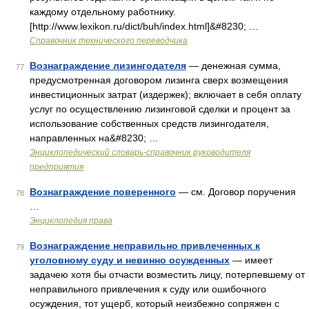
каждому отдельному работнику.
[http://www.lexikon.ru/dict/buh/index.html]&#8230; …
Справочник технического переводчика
Вознаграждение лизингодателя
— денежная сумма,
77
предусмотренная договором лизинга сверх возмещения
инвестиционных затрат (издержек); включает в себя оплату
услуг по осуществлению лизинговой сделки и процент за
использование собственных средств лизингодателя,
направленных на&#8230; …
Энциклопедический словарь-справочник руководителя
предприятия
Вознаграждение поверенного
— см. Договор поручения
78
…
Энциклопедия права
Вознаграждение неправильно привлеченных к
79
уголовному суду и невинно осужденных
— имеет
задачею хотя бы отчасти возместить лицу, потерпевшему от
неправильного привлечения к суду или ошибочного
осуждения, тот ущерб, который неизбежно сопряжен с